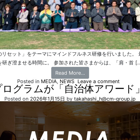
のリセット」をテーマにマインドフルネス研修を行いました。 
を研ぎ澄ませる時間に。 参加された皆さまからは、「肩・首 […
Read More…
Posted in
MEDIA
,
NEWS
Leave a comment
復プログラムが「自治体アワー
Posted on
2026年1月15日
by
takahashi_h@cm-group.jp