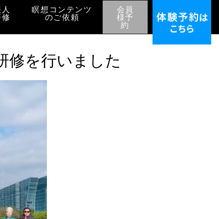
法人
瞑想コンテンツ
会員
研修
のご依頼
様予
約
研修を行いました