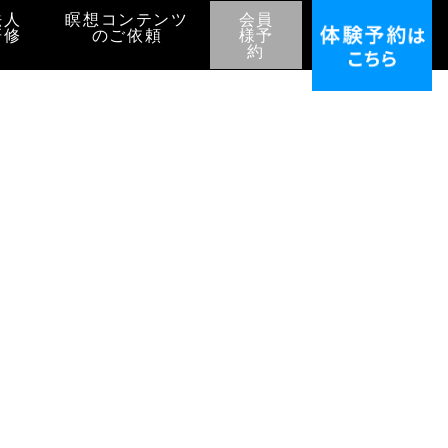
法人
瞑想コンテンツ
会員
研修
のご依頼
様予
約