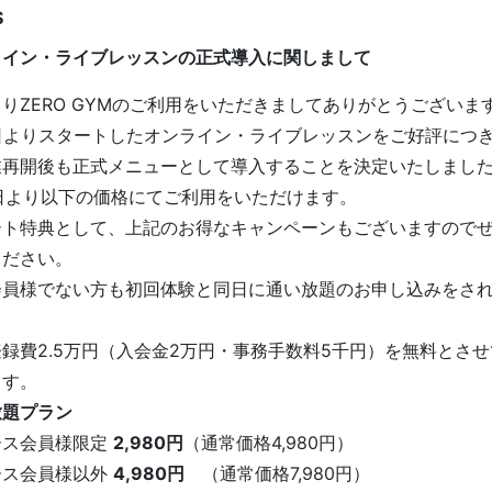
S
ライン・ライブレッスンの正式導入に関しまして
りZERO GYMのご利用をいただきましてありがとうございま
1日よりスタートしたオンライン・ライブレッスンをご好評につ
業再開後も正式メニューとして導入することを決定いたしまし
7日より以下の価格にてご利用をいただけます。
ート特典として、上記のお得なキャンペーンもございますので
ください。
会員様でない方も初回体験と同日に通い放題のお申し込みをさ
、
録費2.5万円（入会金2万円・事務手数料5千円）を無料とさ
ます。
放題プラン
ース会員様限定
2,980円
（通常価格4,980円）
ース会員様以外
4,980円
（通常価格7,980円）