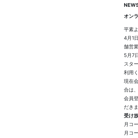
NEW
オン
平素よ
4月
舗営
5月
スタ
利用
現在
合は
会員登
だき
受け
月コ
月コ