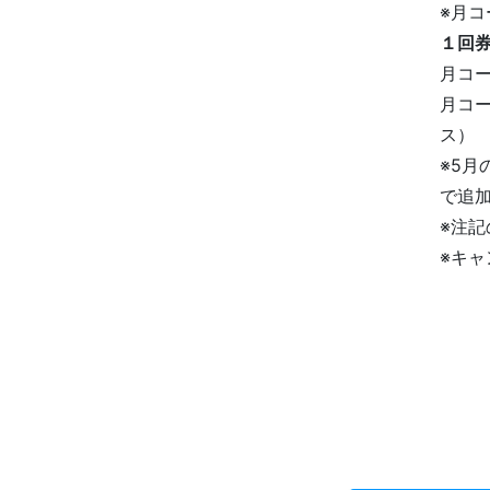
※月コ
１回
月コー
月コー
ス）
※5月
で追
※注記
※キ